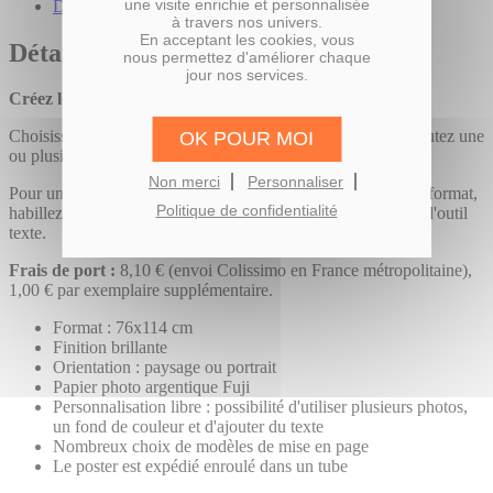
une visite enrichie et personnalisée
Description du produit
à travers nos univers.
En acceptant les cookies, vous
Détails
nous permettez d'améliorer chaque
jour nos services.
Créez le poster photo de vos rêves !
Choisissez entre le format portrait et le format paysage et ajoutez une
OK POUR MOI
ou plusieurs photos à votre poster photo.
Non merci
Personnaliser
Pour une personnalisation optimale de ce tirage photo grand format,
Politique de confidentialité
habillez-le d'un fond et rédigez vos commentaires à l'aide de l'outil
texte.
Frais de port :
8,10 € (envoi Colissimo en France métropolitaine),
1,00 € par exemplaire supplémentaire.
Format : 76x114 cm
Finition brillante
Orientation : paysage ou portrait
Papier photo argentique Fuji
Personnalisation libre : possibilité d'utiliser plusieurs photos,
un fond de couleur et d'ajouter du texte
Nombreux choix de modèles de mise en page
Le poster est expédié enroulé dans un tube