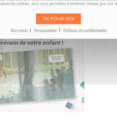
ptant les cookies, vous nous permettez d'améliorer chaque jour nos s
 vos enfants ?
pal : en retrouvant son prénom dès la couverture du livre, votre enfant d
velopper le goût de la lecture.
OK POUR MOI
on.
Non merci
Personnaliser
Politique de confidentialité