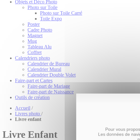
Objets et Déco Photo
Photo sur Toile
Photo sur Toile Carré
Toile Expo
Poster
Cadre Photo
Magnet
Mug
Tableau Alu
Coffret
Calendriers photo
Calendrier de Bureau
Calendrier Mural
Calendrier Double Volet
Faire-part et Cartes
Faire-part de Mariage
Faire-part de Naissance
Outils de création
Accueil
/
Livres photo
/
Livre enfant
Pour vous propose
Livre Enfant
Les données de navig
p