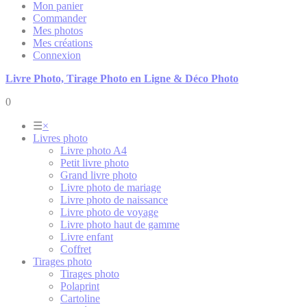
Mon panier
Commander
Mes photos
Mes créations
Connexion
Livre Photo, Tirage Photo en Ligne & Déco Photo
0
☰
×
Livres photo
Livre photo A4
Petit livre photo
Grand livre photo
Livre photo de mariage
Livre photo de naissance
Livre photo de voyage
Livre photo haut de gamme
Livre enfant
Coffret
Tirages photo
Tirages photo
Polaprint
Cartoline