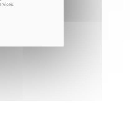
ervices.
evient le héros du récit.