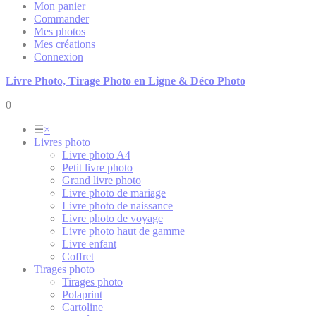
Mon panier
Commander
Mes photos
Mes créations
Connexion
Livre Photo, Tirage Photo en Ligne & Déco Photo
0
☰
×
Livres photo
Livre photo A4
Petit livre photo
Grand livre photo
Livre photo de mariage
Livre photo de naissance
Livre photo de voyage
Livre photo haut de gamme
Livre enfant
Coffret
Tirages photo
Tirages photo
Polaprint
Cartoline