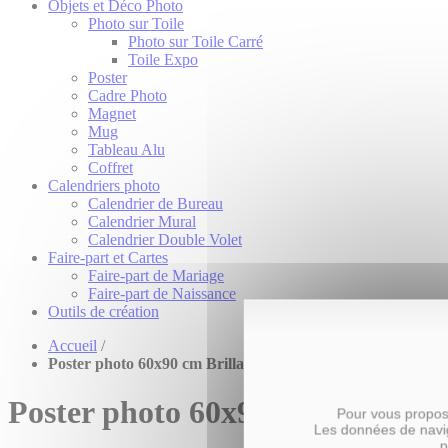
Objets et Déco Photo
Photo sur Toile
Photo sur Toile Carré
Toile Expo
Poster
Cadre Photo
Magnet
Mug
Tableau Alu
Coffret
Calendriers photo
Calendrier de Bureau
Calendrier Mural
Calendrier Double Volet
Faire-part et Cartes
Faire-part de Mariage
Faire-part de Naissance
Outils de création
Accueil
/
Poster photo 60x90 cm Brillant
Poster photo 60x90 cm Brillant
Pour vous propose
Les données de navig
p