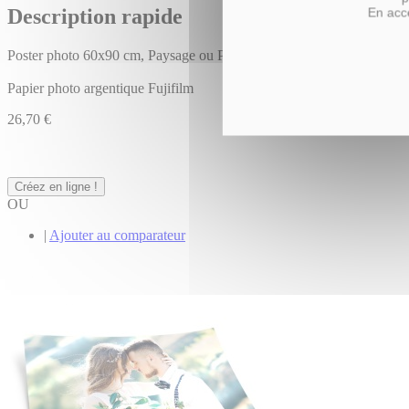
Description rapide
En acce
Poster photo 60x90 cm, Paysage ou Portrait
Papier photo argentique Fujifilm
26,70 €
Créez en ligne !
OU
|
Ajouter au comparateur