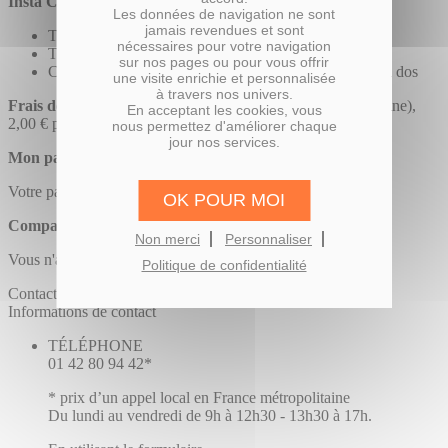
Insta Cadre 40x40 cm :
Les données de navigation ne sont
jamais revendues et sont
Taille des 9 fenêtres : 90 x 90 mm
nécessaires pour votre navigation
Taille du passe partout : 40 x 40 cm
sur nos pages ou pour vous offrir
Cadre en aluminium noir 40 x 40 cm avec accroche au dos
une visite enrichie et personnalisée
à travers nos univers.
Frais de port :
11 € (envoi Colissimo en France métropolitaine),
En acceptant les cookies, vous
2,00 € par exemplaire supplémentaire.
nous permettez d'améliorer chaque
jour nos services.
Mon panier
Votre panier est vide.
OK POUR MOI
Comparer des produits
Non merci
Personnaliser
Vous n'avez pas d'articles à comparer.
Politique de confidentialité
Contacts
Informations de contact
TÉLÉPHONE
01 42 80 94 42*
* prix d’un appel local en France métropolitaine
Du lundi au vendredi de 9h à 12h30 - 13h30 à 17h.