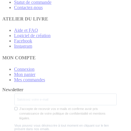
Statut de commande
Contactez-nous
ATELIER DU LIVRE
Aide et FAQ
Logiciel de création
Facebook
Instagram
MON COMPTE
Connexion
Mon panier
Mes commandes
Newsletter
J'accepte de recevoir vos e-mails et confirme avoir pris
connaissance de votre politique de confidentialité et mentions
légales.
Vous pouvez vous désinscrire à tout moment en cliquant sur le lien
présent dans nos emails.