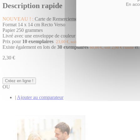
Description rapide
En acce
NOUVEAU ! :
Carte de Remerciements
Festif
Format 14 x 14 cm Recto Verso
Papier 250 grammes
Livré avec une enveloppe de couleur blanche
Prix pour
10 exemplaires
23,00 €, soit 2,30 € l'unité
Existe également en lots de
30 exemplaires
et
60,00 €, soit 2,00 € l'unité
2,30 €
Créez en ligne !
OU
|
Ajouter au comparateur