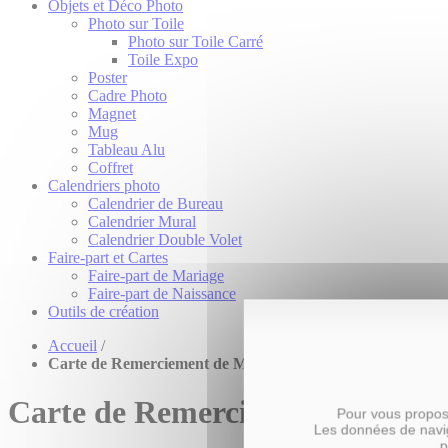
Objets et Déco Photo
Photo sur Toile
Photo sur Toile Carré
Toile Expo
Poster
Cadre Photo
Magnet
Mug
Tableau Alu
Coffret
Calendriers photo
Calendrier de Bureau
Calendrier Mural
Calendrier Double Volet
Faire-part et Cartes
Faire-part de Mariage
Faire-part de Naissance
Outils de création
Accueil
/
Carte de Remerciement de Mariage Thème Festif
Carte de Remerciement de Mari
Pour vous propose
Les données de navig
p