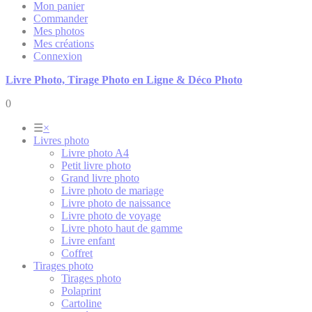
Mon panier
Commander
Mes photos
Mes créations
Connexion
Livre Photo, Tirage Photo en Ligne & Déco Photo
0
☰
×
Livres photo
Livre photo A4
Petit livre photo
Grand livre photo
Livre photo de mariage
Livre photo de naissance
Livre photo de voyage
Livre photo haut de gamme
Livre enfant
Coffret
Tirages photo
Tirages photo
Polaprint
Cartoline