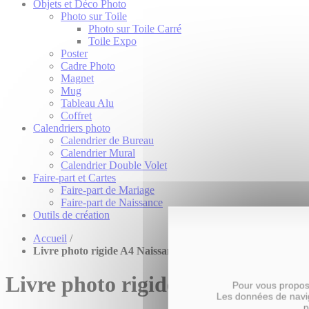
Objets et Déco Photo
Photo sur Toile
Photo sur Toile Carré
Toile Expo
Poster
Cadre Photo
Magnet
Mug
Tableau Alu
Coffret
Calendriers photo
Calendrier de Bureau
Calendrier Mural
Calendrier Double Volet
Faire-part et Cartes
Faire-part de Mariage
Faire-part de Naissance
Outils de création
Accueil
/
Livre photo rigide A4 Naissance Garçon
Livre photo rigide A4 Naissanc
Pour vous propose
Les données de navig
p