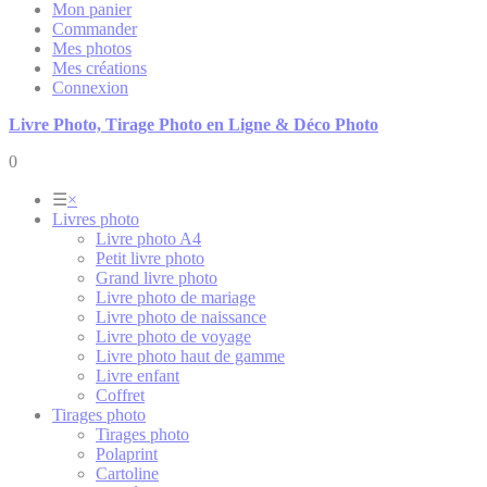
Mon panier
Commander
Mes photos
Mes créations
Connexion
Livre Photo, Tirage Photo en Ligne & Déco Photo
0
☰
×
Livres photo
Livre photo A4
Petit livre photo
Grand livre photo
Livre photo de mariage
Livre photo de naissance
Livre photo de voyage
Livre photo haut de gamme
Livre enfant
Coffret
Tirages photo
Tirages photo
Polaprint
Cartoline