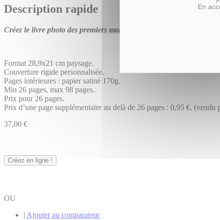
Description rapide
En acce
Créez le livre photo des premiers mois de bébé !
Format 28,9x21 cm paysage.
Couverture rigide personnalisée.
Pages intérieures : papier satiné 170g.
Min 26 pages, max 98 pages.
Prix pour 26 pages.
Prix d’une page supplémentaire au delà de 26 pages : 0,95 €. (vendu p
37,00 €
Créez en ligne !
OU
|
Ajouter au comparateur