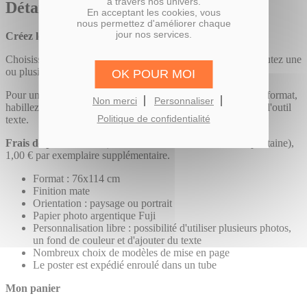
à travers nos univers.
Détails
En acceptant les cookies, vous
nous permettez d'améliorer chaque
jour nos services.
Créez le poster photo de vos rêves !
Choisissez entre le format portrait et le format paysage et ajoutez une
ou plusieurs photos à votre poster photo.
OK POUR MOI
Pour une personnalisation optimale de ce tirage photo grand format,
Non merci
Personnaliser
habillez-le d'un fond et rédigez vos commentaires à l'aide de l'outil
Politique de confidentialité
texte.
Frais de port :
8,10 € (envoi Colissimo en France métropolitaine),
1,00 € par exemplaire supplémentaire.
Format : 76x114 cm
Finition mate
Orientation : paysage ou portrait
Papier photo argentique Fuji
Personnalisation libre : possibilité d'utiliser plusieurs photos,
un fond de couleur et d'ajouter du texte
Nombreux choix de modèles de mise en page
Le poster est expédié enroulé dans un tube
Mon panier