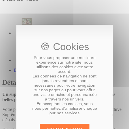
Pour vous proposer une meilleure
expérience sur notre site, nous
utilisons des cookies avec votre
Description du produit
accord.
Les données de navigation ne sont
jamais revendues et sont
Détails
nécessaires pour votre navigation
sur nos pages ou pour vous offrir
Un support de haute qualité conçu pour sublimer vos plus
une visite enrichie et personnalisée
à travers nos univers.
belles photos.
En acceptant les cookies, vous
nous permettez d'améliorer chaque
Votre photo est développée sur du papier Fujifilm Crystal Archive
jour nos services.
Suprême, puis montée sur une plaque en aluminium de 2 mm
d'épaisseur.