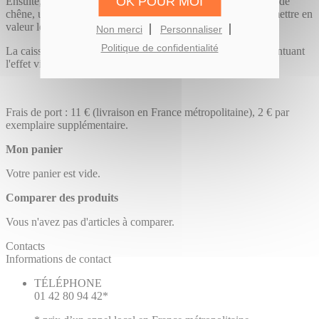
OK POUR MOI
Ensuite, elle est encadrée dans une caisse américaine en bois de
chêne, un cadre à fond plat très prisé dans les galeries pour mettre en
valeur les œuvres.
Non merci
Personnaliser
Politique de confidentialité
La caisse américaine crée une impression de flottement, accentuant
l'effet visuel du tableau qu'elle encadre.
Frais de port : 11 € (livraison en France métropolitaine), 2 € par
exemplaire supplémentaire.
Mon panier
Votre panier est vide.
Comparer des produits
Vous n'avez pas d'articles à comparer.
Contacts
Informations de contact
TÉLÉPHONE
01 42 80 94 42*