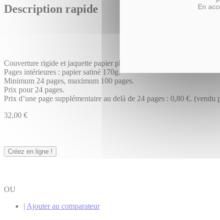
Description rapide
En acce
Couverture rigide et jaquette papier photo métallique.
Pages intérieures : papier satiné 170g.
Minimum 24 pages, maximum 100 pages.
Prix pour 24 pages.
Prix d’une page supplémentaire au delà de 24 pages : 0,80 €. (vendu p
32,00 €
Créez en ligne !
OU
|
Ajouter au comparateur