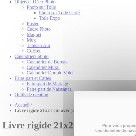
Objets et Déco Photo
Photo sur Toile
Photo sur Toile Carré
Toile Expo
Poster
Cadre Photo
Magnet
Mug
Tableau Alu
Coffret
Calendriers photo
Calendrier de Bureau
Calendrier Mural
Calendrier Double Volet
Faire-part et Cartes
Faire-part de Mariage
Faire-part de Naissance
Outils de création
Accueil
/
Livre rigide 21x21 cm avec jaquette
Livre rigide 21x21 cm avec jaqu
Pour vous propose
Les données de navig
p