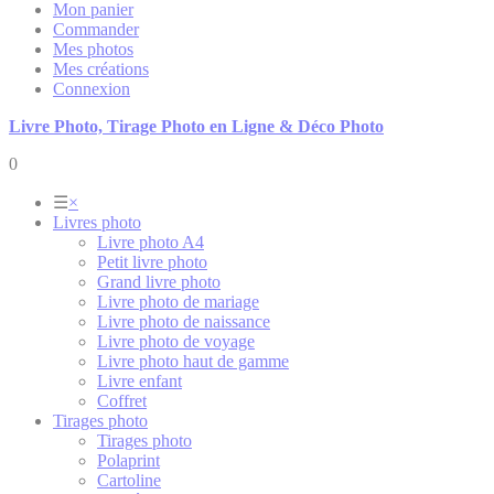
Mon panier
Commander
Mes photos
Mes créations
Connexion
Livre Photo, Tirage Photo en Ligne & Déco Photo
0
☰
×
Livres photo
Livre photo A4
Petit livre photo
Grand livre photo
Livre photo de mariage
Livre photo de naissance
Livre photo de voyage
Livre photo haut de gamme
Livre enfant
Coffret
Tirages photo
Tirages photo
Polaprint
Cartoline