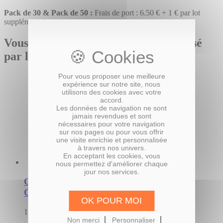
Pack de 30 & Pack de 50 :
Frais de port : 6.50 € + 1 € par lot
supplémentaire
Vous pourriez également être intéressé
par le(s) produit(s) suivant(s)
Pour vous proposer une meilleure
expérience sur notre site, nous
utilisons des cookies avec votre
accord.
Les données de navigation ne sont
jamais revendues et sont
nécessaires pour votre navigation
sur nos pages ou pour vous offrir
une visite enrichie et personnalisée
à travers nos univers.
En acceptant les cookies, vous
nous permettez d'améliorer chaque
jour nos services.
Coupon-Réponse de Mariage Thème
Coquelicot
OK POUR MOI
1,35 €
Non merci
Personnaliser