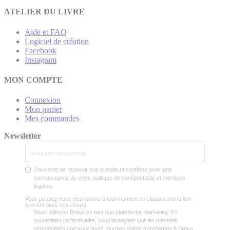
ATELIER DU LIVRE
Aide et FAQ
Logiciel de création
Facebook
Instagram
MON COMPTE
Connexion
Mon panier
Mes commandes
Newsletter
J'accepte de recevoir vos e-mails et confirme avoir pris
connaissance de votre politique de confidentialité et mentions
légales.
Vous pouvez vous désinscrire à tout moment en cliquant sur le lien
présent dans nos emails.
Nous utilisons Brevo en tant que plateforme marketing. En
soumettant ce formulaire, vous acceptez que les données
personnelles que vous avez fournies soient transférées à Brevo