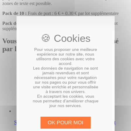
zones de texte est possible.
Pack de 10 :
Frais de port : 6 € + 0.30 € par lot supplémentaire
Pack de 30 & Pack de 50 :
Frais de port : 6.50 € + 1 € par lot
supplémentaire
Vous pourriez également être intéressé
par le(s) produit(s) suivant(s)
Pour vous proposer une meilleure
expérience sur notre site, nous
utilisons des cookies avec votre
accord.
Les données de navigation ne sont
jamais revendues et sont
nécessaires pour votre navigation
sur nos pages ou pour vous offrir
une visite enrichie et personnalisée
à travers nos univers.
En acceptant les cookies, vous
nous permettez d'améliorer chaque
jour nos services.
Save The Date Mariage Thème Coquelicot
OK POUR MOI