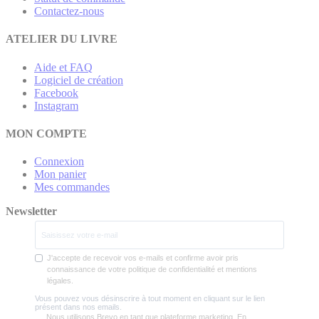
Contactez-nous
ATELIER DU LIVRE
Aide et FAQ
Logiciel de création
Facebook
Instagram
MON COMPTE
Connexion
Mon panier
Mes commandes
Newsletter
J'accepte de recevoir vos e-mails et confirme avoir pris
connaissance de votre politique de confidentialité et mentions
légales.
Vous pouvez vous désinscrire à tout moment en cliquant sur le lien
présent dans nos emails.
Nous utilisons Brevo en tant que plateforme marketing. En