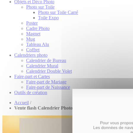
Objets et Déco Photo
Photo sur Toile
Photo sur Toile Carré
Toile Expo
Poster
Cadre Photo
Magnet
Mug
Tableau Alu
Coffret
Calendriers photo
Calendrier de Bureau
Calendrier Mural
Calendrier Double Volet
Faire-part et Cartes
Faire-part de Mariage
Faire-part de Naissance
Outils de création
Accueil
/
Vente flash Calendrier Photo de Bureau 15x15
Pour vous propose
Les données de navig
p