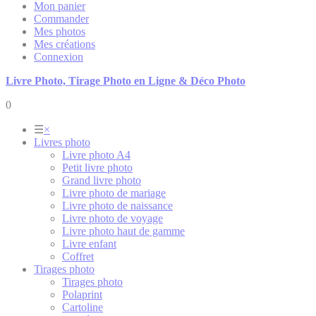
Mon panier
Commander
Mes photos
Mes créations
Connexion
Livre Photo, Tirage Photo en Ligne & Déco Photo
0
☰
×
Livres photo
Livre photo A4
Petit livre photo
Grand livre photo
Livre photo de mariage
Livre photo de naissance
Livre photo de voyage
Livre photo haut de gamme
Livre enfant
Coffret
Tirages photo
Tirages photo
Polaprint
Cartoline