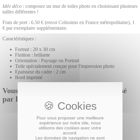
Idée déco
: composez un mur de toiles photo en choisissant plusieurs
tailles différentes !
Frais de port : 6.50 € (envoi Colissimo en France métropolitaine), 1
€ par exemplaire supplémentaire.
Caractéristiques :
Format : 20 x 30 cm
Finition : brillante
Orientation : Paysage ou Portrait
Toile spécialement conçue pour l'impression photo
Epaisseur du cadre : 2 cm
Bord imprimé
Vous pourriez également être intéressé
par le(s) produit(s) suivant(s)
Pour vous proposer une meilleure
expérience sur notre site, nous
utilisons des cookies avec votre
accord.
Les données de navigation ne sont