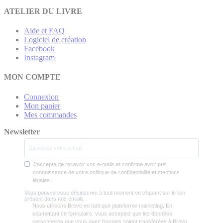
ATELIER DU LIVRE
Aide et FAQ
Logiciel de création
Facebook
Instagram
MON COMPTE
Connexion
Mon panier
Mes commandes
Newsletter
J'accepte de recevoir vos e-mails et confirme avoir pris
connaissance de votre politique de confidentialité et mentions
légales.
Vous pouvez vous désinscrire à tout moment en cliquant sur le lien
présent dans nos emails.
Nous utilisons Brevo en tant que plateforme marketing. En
soumettant ce formulaire, vous acceptez que les données
personnelles que vous avez fournies soient transférées à Brevo