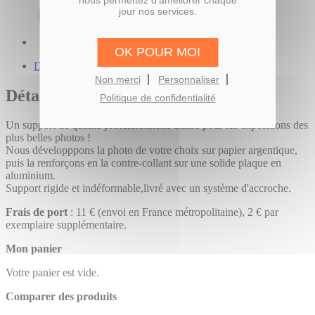
nous permettez d'améliorer chaque
jour nos services.
OK POUR MOI
Description du produit
Non merci
Personnaliser
Détails
Politique de confidentialité
Un support de qualité professionnelle utilisé pour les expositions des
plus belles photos !
Nous développpons la photo de votre choix sur papier argentique,
puis la renforçons en la contre-collant sur une solide plaque en
aluminium.
Support rigide et indéformable,livré avec un système d'accroche.
Frais de port
: 11 € (envoi en France métropolitaine), 2 € par
exemplaire supplémentaire.
Mon panier
Votre panier est vide.
Comparer des produits