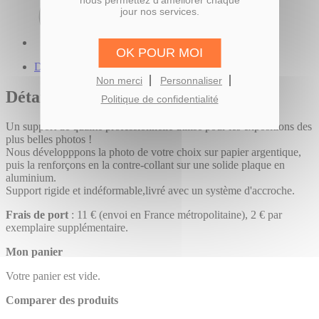
nous permettez d'améliorer chaque
jour nos services.
OK POUR MOI
Description du produit
Non merci
Personnaliser
Détails
Politique de confidentialité
Un support de qualité professionnelle utilisé pour les expositions des
plus belles photos !
Nous développpons la photo de votre choix sur papier argentique,
puis la renforçons en la contre-collant sur une solide plaque en
aluminium.
Support rigide et indéformable,livré avec un système d'accroche.
Frais de port
: 11 € (envoi en France métropolitaine), 2 € par
exemplaire supplémentaire.
Mon panier
Votre panier est vide.
Comparer des produits