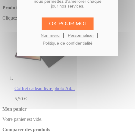
nous permettez d'améliorer chaque
jour nos services.
Produits apparentés
Cliquez sur l'image pour consulter :
OK POUR MOI
Non merci
Personnaliser
Politique de confidentialité
Coffret cadeau livre photo A4...
5,50 €
Mon panier
Votre panier est vide.
Comparer des produits