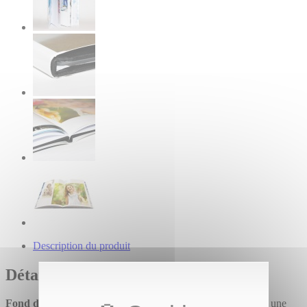
Description du produit
Détails
Fond de page
: vous avez le choix entre vos propres photos, une