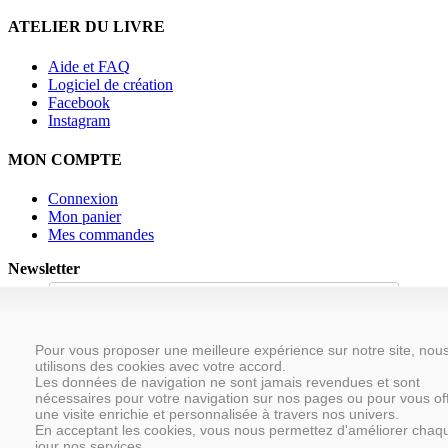
ATELIER DU LIVRE
Aide et FAQ
Logiciel de création
Facebook
Instagram
MON COMPTE
Connexion
Mon panier
Mes commandes
Newsletter
J'accepte de recevoir vos e-mails et confirme avoir pris
Pour vous proposer une meilleure expérience sur notre site, nou
connaissance de votre politique de confidentialité et mentions
utilisons des cookies avec votre accord.
légales.
Les données de navigation ne sont jamais revendues et sont
Vous pouvez vous désinscrire à tout moment en cliquant sur le lien
nécessaires pour votre navigation sur nos pages ou pour vous off
présent dans nos emails.
une visite enrichie et personnalisée à travers nos univers.
Nous utilisons Brevo en tant que plateforme marketing. En
En acceptant les cookies, vous nous permettez d'améliorer chaq
soumettant ce formulaire, vous acceptez que les données
jour nos services.