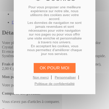
Pour vous proposer une meilleure
expérience sur notre site, nous
utilisons des cookies avec votre
accord.
Description du produit
Les données de navigation ne sont
jamais revendues et sont
nécessaires pour votre navigation
Détails
sur nos pages ou pour vous offrir
une visite enrichie et personnalisée
à travers nos univers.
Votre photo développée sur papier photo professionnel Fujicolor
En acceptant les cookies, vous
Crystal Archive,
nous permettez d'améliorer chaque
Et encadrée dans un cadre en bois certifié FSC.
jour nos services.
Système d’accroche pré fixé pour une mise en place facile et rapide.
Frais de port :
11 € (envoi Colissimo en France métropolitaine),
OK POUR MOI
2,00 € par exemplaire supplémentaire.
Mon panier
Non merci
Personnaliser
Politique de confidentialité
Votre panier est vide.
Comparer des produits
Vous n'avez pas d'articles à comparer.