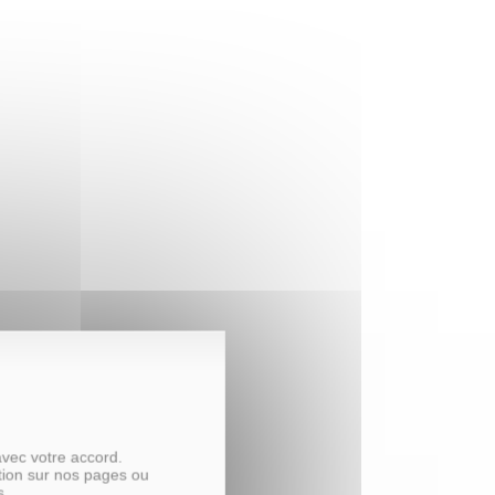
x30 cm
avec votre accord.
tion sur nos pages ou
s.