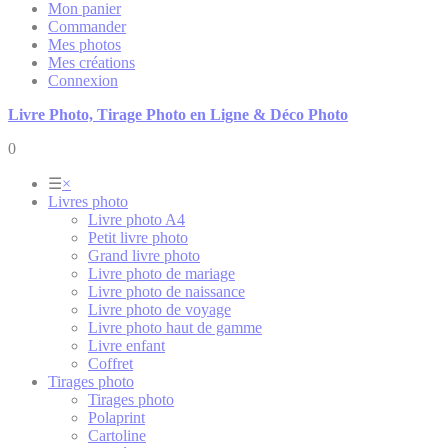
Mon panier
Commander
Mes photos
Mes créations
Connexion
Livre Photo, Tirage Photo en Ligne & Déco Photo
0
☰
×
Livres photo
Livre photo A4
Petit livre photo
Grand livre photo
Livre photo de mariage
Livre photo de naissance
Livre photo de voyage
Livre photo haut de gamme
Livre enfant
Coffret
Tirages photo
Tirages photo
Polaprint
Cartoline