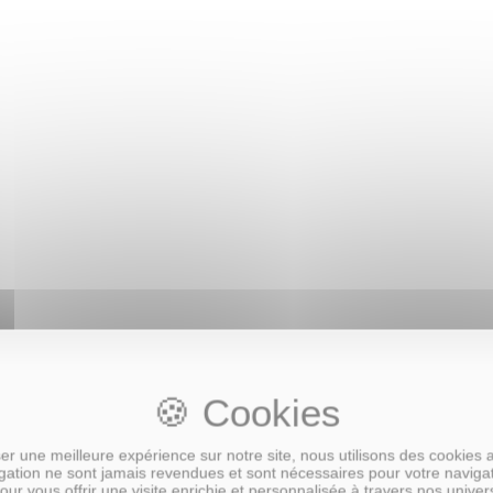
age 20x30 cm
ec Passe Partout pour tirage 20
r une meilleure expérience sur notre site, nous utilisons des cookies 
ation ne sont jamais revendues et sont nécessaires pour votre naviga
our vous offrir une visite enrichie et personnalisée à travers nos univer