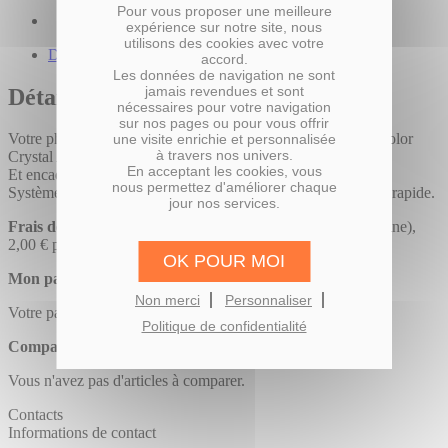
Pour vous proposer une meilleure
expérience sur notre site, nous
utilisons des cookies avec votre
Description du produit
accord.
Les données de navigation ne sont
jamais revendues et sont
Détails
nécessaires pour votre navigation
sur nos pages ou pour vous offrir
Votre photo développée sur papier photo professionnel Fujicolor
une visite enrichie et personnalisée
à travers nos univers.
Crystal Archive,
En acceptant les cookies, vous
Et encadrée dans un cadre en bois certifié FSC.
nous permettez d'améliorer chaque
Système d’accroche pré fixé pour une mise en place facile et rapide.
jour nos services.
Frais de port :
11 € (envoi Colissimo en France métropolitaine),
2,00 € par exemplaire supplémentaire.
OK POUR MOI
Mon panier
Non merci
Personnaliser
Votre panier est vide.
Politique de confidentialité
Comparer des produits
Vous n'avez pas d'articles à comparer.
Contacts
Informations de contact