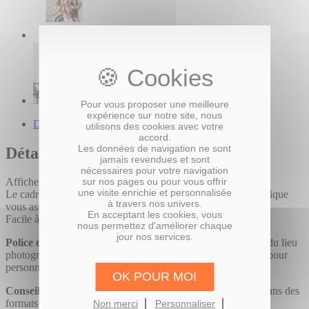
Pour vous proposer une meilleure
expérience sur notre site, nous
Description du produit
utilisons des cookies avec votre
accord.
Les données de navigation ne sont
Détails
jamais revendues et sont
nécessaires pour votre navigation
sur nos pages ou pour vous offrir
Affichez vos plus beaux souvenirs sur vos murs !
une visite enrichie et personnalisée
Le cadre en aluminium argent mat et sa vitre en verre synthétique
à travers nos univers.
vous assurent un produit solide et design.
En acceptant les cookies, vous
Facile à accrocher, vous pourrez en mettre partout !
nous permettez d'améliorer chaque
jour nos services.
Police de texte :
t si vous ajoutiez le nom de la personne ou du lieu
photographié ? Retrouvez toutes nos polices et nos couleurs pour
personnaliser votre cadre.
OK POUR MOI
Conseil d’expert :
sur un même mur, multipliez les cadres dans des
formats différents pour des compositions uniques !
Non merci
Personnaliser