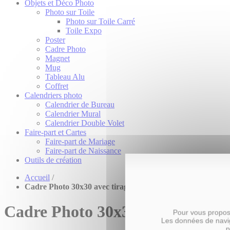
Objets et Déco Photo
Photo sur Toile
Photo sur Toile Carré
Toile Expo
Poster
Cadre Photo
Magnet
Mug
Tableau Alu
Coffret
Calendriers photo
Calendrier de Bureau
Calendrier Mural
Calendrier Double Volet
Faire-part et Cartes
Faire-part de Mariage
Faire-part de Naissance
Outils de création
Accueil
/
Cadre Photo 30x30 avec tirage - Fête des Pères
Cadre Photo 30x30 avec tirage -
Pour vous propose
Les données de navig
p