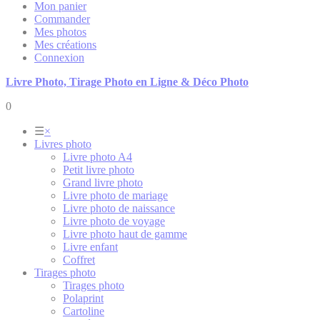
Mon panier
Commander
Mes photos
Mes créations
Connexion
Livre Photo, Tirage Photo en Ligne & Déco Photo
0
☰
×
Livres photo
Livre photo A4
Petit livre photo
Grand livre photo
Livre photo de mariage
Livre photo de naissance
Livre photo de voyage
Livre photo haut de gamme
Livre enfant
Coffret
Tirages photo
Tirages photo
Polaprint
Cartoline