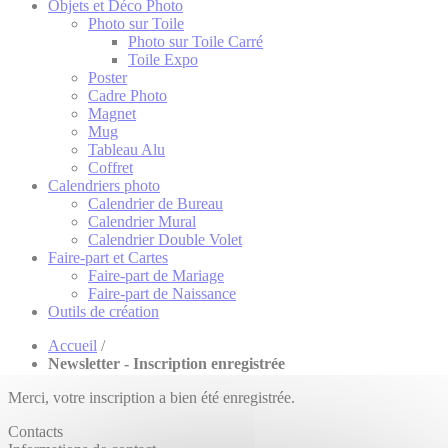
Objets et Déco Photo
Photo sur Toile
Photo sur Toile Carré
Toile Expo
Poster
Cadre Photo
Magnet
Mug
Tableau Alu
Coffret
Calendriers photo
Calendrier de Bureau
Calendrier Mural
Calendrier Double Volet
Faire-part et Cartes
Faire-part de Mariage
Faire-part de Naissance
Outils de création
Accueil
/
Newsletter - Inscription enregistrée
Merci, votre inscription a bien été enregistrée.
Contacts