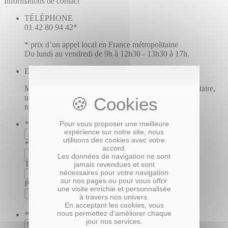
Informations de contact
TÉLÉPHONE
01 42 80 94 42*
* prix d’un appel local en France métropolitaine
Du lundi au vendredi de 9h à 12h30 - 13h30 à 17h.
En utilisant le formulaire
Merci de renseigner vos coordonnées et votre commentaire,
un membre de notre équipe vous contactera le plus
rapidement possible.
*
Prénom et Nom
Pour vous proposer une meilleure
expérience sur notre site, nous
utilisons des cookies avec votre
*
Email
accord.
Les données de navigation ne sont
Téléphone
jamais revendues et sont
nécessaires pour votre navigation
sur nos pages ou pour vous offrir
Pièce jointe (image uniquement, 2Mo max) :
une visite enrichie et personnalisée
à travers nos univers.
En acceptant les cookies, vous
nous permettez d'améliorer chaque
*
Merci de nous préciser le sujet de votre demande
jour nos services.