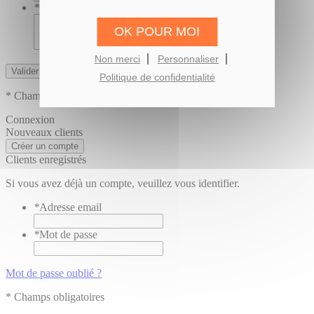
*
Commentaire
OK POUR MOI
Non merci
Personnaliser
Valider
Politique de confidentialité
* Champs obligatoires
Connexion
Nouveaux clients
Créer un compte
Clients enregistrés
Si vous avez déjà un compte, veuillez vous identifier.
*
Adresse email
*
Mot de passe
Mot de passe oublié ?
* Champs obligatoires